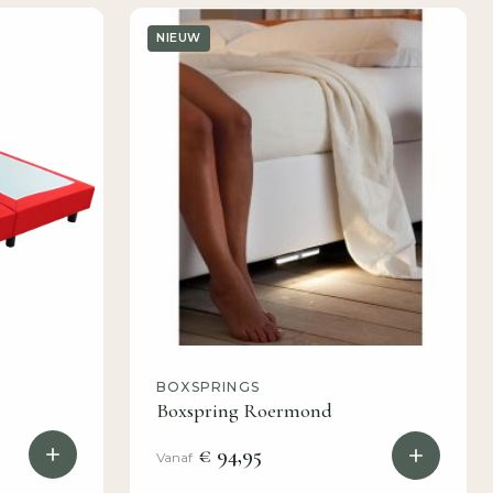
NIEUW
BOXSPRINGS
Boxspring Roermond
€ 94,95
Vanaf