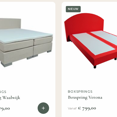
NIEUW
BOXSPRINGS
NGS
Boxspring Verona
g Waalwijk
€ 799,00
79,00
Vanaf