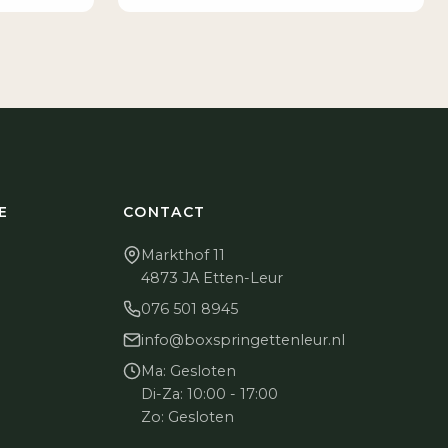
E
CONTACT
Markthof 11
4873 JA Etten-Leur
076 501 8945
info@boxspringettenleur.nl
Ma: Gesloten
Di-Za: 10:00 - 17:00
n
Zo: Gesloten