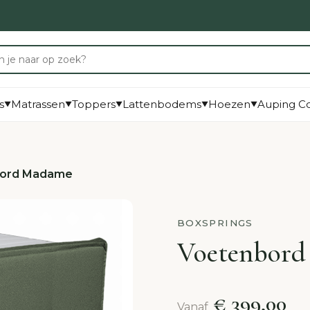
s
Matrassen
Toppers
Lattenbodems
Hoezen
Auping Co
▼
▼
▼
▼
▼
bord Madame
BOXSPRINGS
Voetenbor
€ 399,00
Vanaf