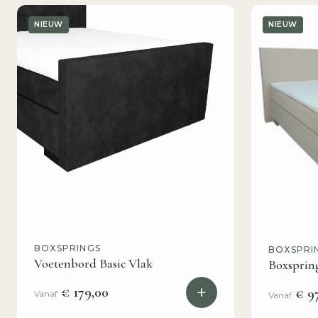
NIEUW
NIEUW
BOXSPRINGS
BOXSPRI
Voetenbord Basic Vlak
Boxsprin
€ 179,00
€ 9
Vanaf
Vanaf