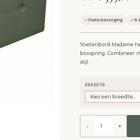
Gratis bezorging
6 
Voetenbord Madame heeft
boxspring. Combineer m
stijl.
BREEDTE
-
+