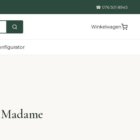
☎ 076 501 8945
Winkelwagen
nfigurator
d Madame