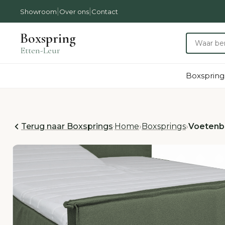
|
|
Showroom
Over ons
Contact
Boxspring
Etten-Leur
Boxspring
Terug naar Boxsprings
·
Home
›
Boxsprings
›
Voeten