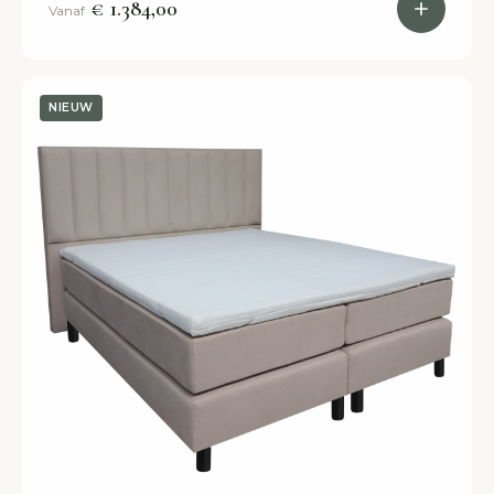
in alle afmetingen.
€ 1.384,00
Vanaf
NIEUW