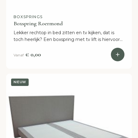
BOXSPRINGS
Boxspring Roermond
Lekker rechtop in bed zitten en tv kijken, dat is
toch heerlijk? Een boxspring met tv lift is hiervoor
ideaal. Bekijk het assortiment van
BoxspringEttenLeur hier.
€ 0,00
Vanaf
NIEUW