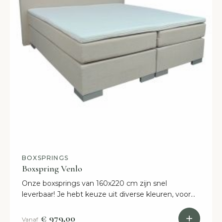
BOXSPRINGS
Boxspring Venlo
Onze boxsprings van 160x220 cm zijn snel
leverbaar! Je hebt keuze uit diverse kleuren, voor
persoonlijk advies kom uw naar onze showroom in
Etten-Leur.
€ 979,00
Vanaf