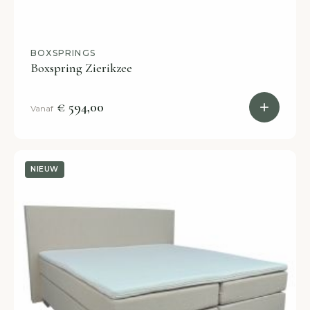
BOXSPRINGS
Boxspring Zierikzee
€ 594,00
Vanaf
NIEUW