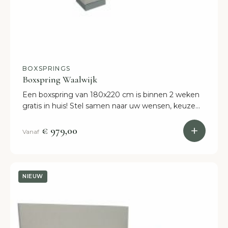
BOXSPRINGS
Boxspring Waalwijk
Een boxspring van 180x220 cm is binnen 2 weken
gratis in huis! Stel samen naar uw wensen, keuze
uit diverse kleuren. Kies online of kom naar onze
showroom in Etten-Leur.
€ 979,00
Vanaf
NIEUW