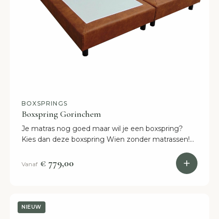
BOXSPRINGS
Boxspring Gorinchem
Je matras nog goed maar wil je een boxspring?
Kies dan deze boxspring Wien zonder matrassen!
Leverbaar in alle afmetingen en binnen twee
weken in huis.
€ 779,00
Vanaf
NIEUW