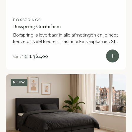
BOXSPRINGS
Boxspring Gorinchem
Boxspring is leverbaar in alle afmetingen en je hebt
keuze uit veel kleuren. Past in elke slaapkamer. Stel
jouw boxspring online samen of kom naar onze
winkel.
€ 1.964,00
Vanaf
NIEUW