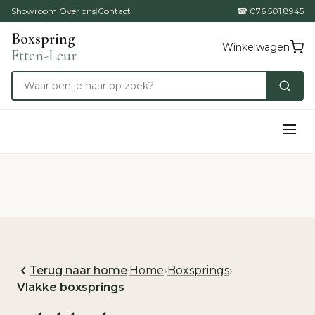
Showroom
|
Over ons
|
Contact
☎ 076 501 8945
Boxspring
Winkelwagen
Etten-Leur
Terug naar home
·
Home
›
Boxsprings
›
Vlakke boxsprings