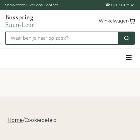
Showroom
|
Over ons
|
Contact
☎ 076 501 8945
Boxspring
Winkelwagen
Etten-Leur
Home
/
Cookiebeleid