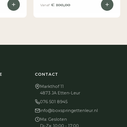
€ 100,00
Vanaf
E
CONTACT
Markthof 11
4873 JA Etten-Leur
076 501 8945
info@boxspringettenleur.nl
Ma: Gesloten
Di-Za: 10:00 - 17:00