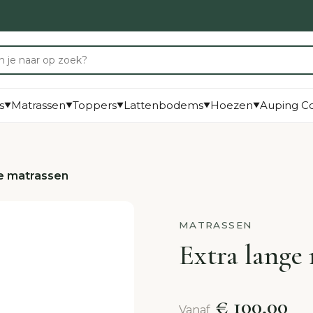
s
Matrassen
Toppers
Lattenbodems
Hoezen
Auping Co
▼
▼
▼
▼
▼
ge matrassen
MATRASSEN
Extra lange
€ 100,00
Vanaf