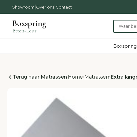
|
|
Showroom
Over ons
Contact
Boxspring
Etten-Leur
Boxspring
Terug naar Matrassen
·
Home
›
Matrassen
›
Extra lan