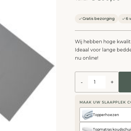
Gratis bezorging
6 
Wij hebben hoge kwalite
Ideaal voor lange bedde
nu online!
-
+
MAAK UW SLAAPPLEK 
Topperhoezen
Topmatras koudschu