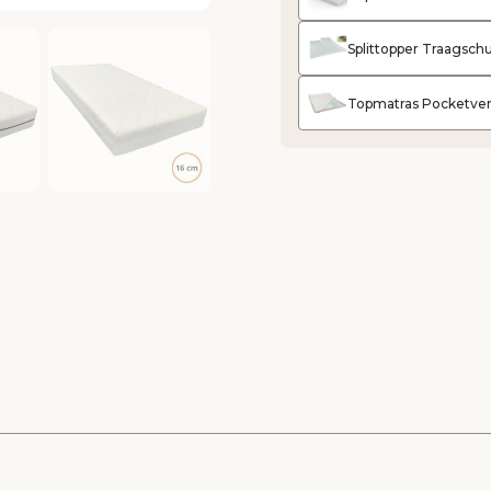
Splittopper Traagsc
Topmatras Pocketve