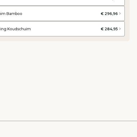
huim Bamboo
€ 296,96
ring Koudschuim
€ 284,95