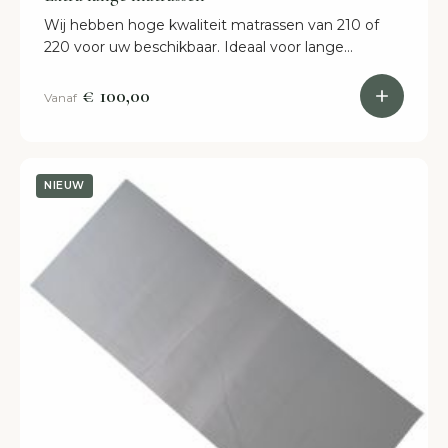
Wij hebben hoge kwaliteit matrassen van 210 of
220 voor uw beschikbaar. Ideaal voor lange
bedden. Dat is BoxspringEttenLeur, bekijk het
assortiment nu online!
€ 100,00
Vanaf
NIEUW