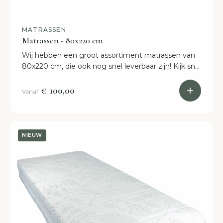
MATRASSEN
Matrassen - 80x220 cm
Wij hebben een groot assortiment matrassen van
80x220 cm, die ook nog snel leverbaar zijn! Kijk snel
op onze webshop of kom naar onze showroom in
Etten-Leur.
€ 100,00
Vanaf
NIEUW