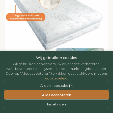
Wij gebruiken cookies
Wij gebruiken cookies om uw ervaring te verbeteren,
websiteverkeer te analyseren en voor marketingdoeleinden.
Door op "Alles accepteren" te klikken gaat u akkoord met ons
cookiebeleid
.
MATRASSEN
Micro pocketveer matras traagschuim Princess
Alleen noodzakelijk
Alles accepteren
€ 464,95
Vanaf
Instellingen