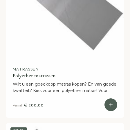
MATRASSEN
Polyether matrassen
Wilt u een goedkoop matras kopen? En van goede
kwaliteit? Kies voor een polyether matras! Voor
iedere bedbodem beschikbaar en in verschillende
hardheden.
€ 100,00
Vanaf