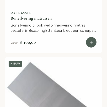
MATRASSEN
Bonellvering matrassen
Bonellvering of ook wel binnenvering matras
bestellen? BoxspringEttenLeur biedt een scherpe
prijs en verschillende beschikbare maten. Binnen 3
weken in huis.
€ 100,00
Vanaf
NIEUW