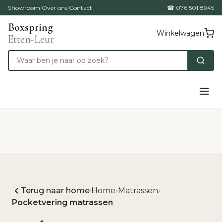
Showroom
|
Over ons
|
Contact
☎ 076 501 8945
Boxspring
Winkelwagen
Etten-Leur
Terug naar home
·
Home
›
Matrassen
›
Pocketvering matrassen