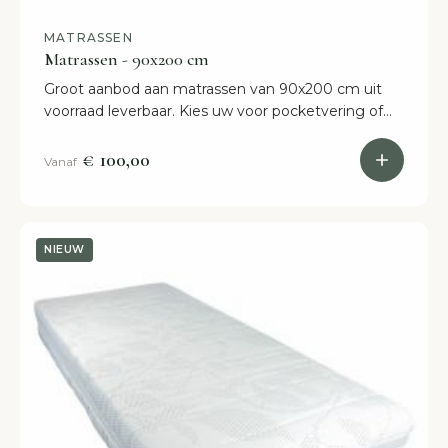
MATRASSEN
Matrassen - 90x200 cm
Groot aanbod aan matrassen van 90x200 cm uit
voorraad leverbaar. Kies uw voor pocketvering of
koudschuim? Shop online of kom naar onze
showroom in Etten-Leur.
€ 100,00
Vanaf
NIEUW