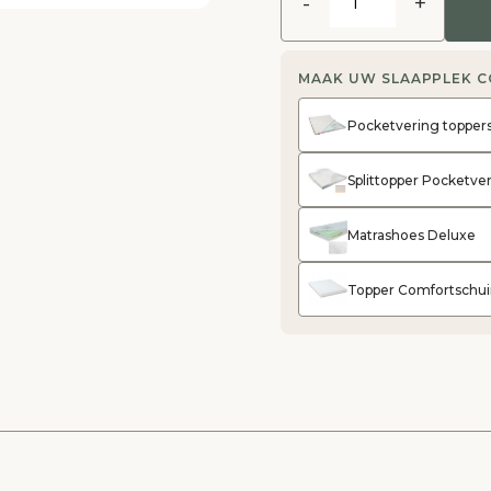
-
+
MAAK UW SLAAPPLEK 
Pocketvering topper
Splittopper Pocketve
Matrashoes Deluxe
Topper Comfortschui