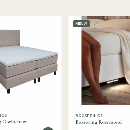
NIEUW
NGS
BOXSPRINGS
g Gorinchem
Boxspring Roermond