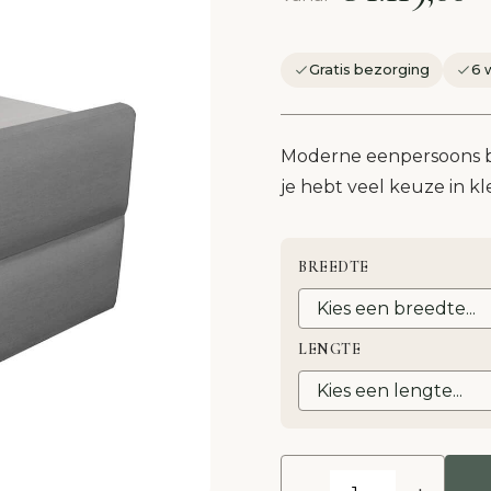
Gratis bezorging
6 
Moderne eenpersoons bo
je hebt veel keuze in k
BREEDTE
LENGTE