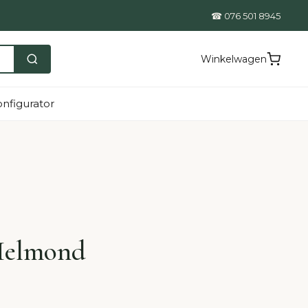
☎ 076 501 8945
Winkelwagen
nfigurator
Helmond