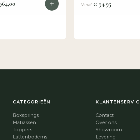
964,00
€ 94,95
Vanaf
CATEGORIEËN
KLANTENSERVIC
Boxsprings
Contact
Matrassen
Over ons
Toppers
Showroom
Lattenbodems
Levering