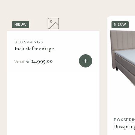
NIEUW
NIEUW
BOXSPRINGS
Inclusief montage
€ 14.995,00
Vanaf
BOXSPRI
Boxsprin