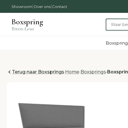
|
|
Showroom
Over ons
Contact
Boxspring
Etten-Leur
Boxspring
Terug naar Boxsprings
·
Home
›
Boxsprings
›
Boxspri