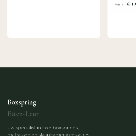
€ 1.
Vanaf
Boxspring
Etten-Leur
Uw specialist in luxe boxsprings,
matrassen en slaapkameraccessoires.