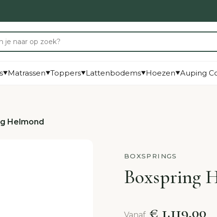
s
Matrassen
Toppers
Lattenbodems
Hoezen
Auping Co
▼
▼
▼
▼
▼
ng Helmond
BOXSPRINGS
Boxspring 
€ 1.119,00
Vanaf