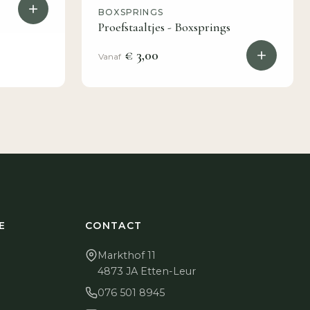
BOXSPRINGS
Proefstaaltjes - Boxsprings
€ 3,00
Vanaf
E
CONTACT
Markthof 11
4873 JA Etten-Leur
076 501 8945