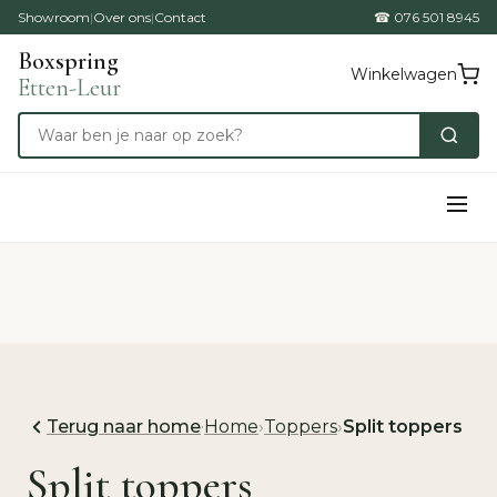
Showroom
|
Over ons
|
Contact
☎ 076 501 8945
Boxspring
Winkelwagen
Etten-Leur
Terug naar home
·
Home
›
Toppers
›
Split toppers
Split toppers