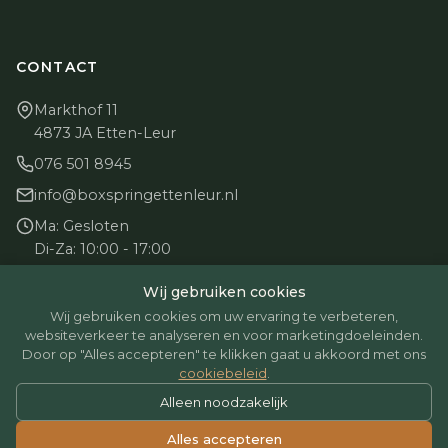
CONTACT
Markthof 11
4873 JA Etten-Leur
076 501 8945
info@boxspringettenleur.nl
Ma: Gesloten
Di-Za: 10:00 - 17:00
Zo: Gesloten
Wij gebruiken cookies
Wij gebruiken cookies om uw ervaring te verbeteren,
websiteverkeer te analyseren en voor marketingdoeleinden.
Door op "Alles accepteren" te klikken gaat u akkoord met ons
cookiebeleid
.
© 2026 BoxspringEttenLeur. Alle rechten voorbehouden.
Alleen noodzakelijk
Betaalmethoden: iDEAL, Creditcard, Bancontact
Alles accepteren