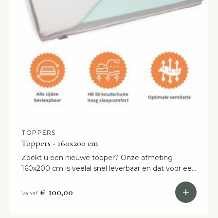
TOPPERS
Toppers - 160x200 cm
Zoekt u een nieuwe topper? Onze afmeting
160x200 cm is veelal snel leverbaar en dat voor een
scherpe prijs! Shop online of kom naar onze
showroom in Etten-Leur.
€ 100,00
Vanaf