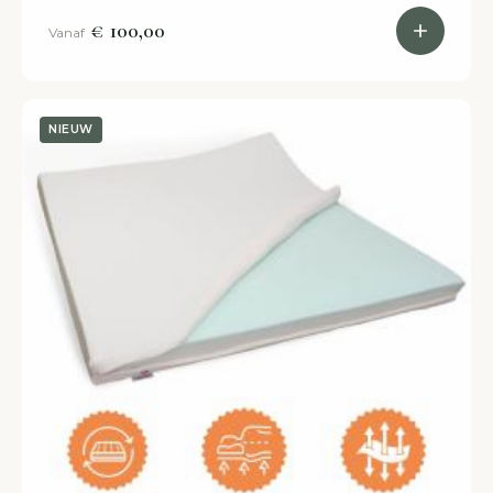
bestelling en ervaar het! Veel uit voorraad leverbaar.
€ 100,00
Vanaf
NIEUW