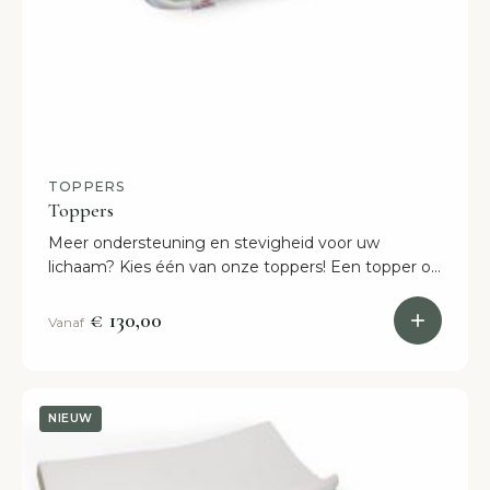
TOPPERS
Toppers
Meer ondersteuning en stevigheid voor uw
lichaam? Kies één van onze toppers! Een topper op
uw matras zorgt namelijk voor meer comfort.
Bestel nu online!
€ 130,00
Vanaf
NIEUW