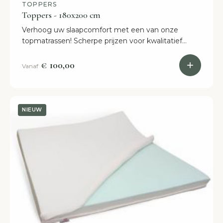
TOPPERS
Toppers - 180x200 cm
Verhoog uw slaapcomfort met een van onze
topmatrassen! Scherpe prijzen voor kwalitatief
hoogwaardige toppers. Bestel online of kom naar
onze showroom in Etten-Leur.
€ 100,00
Vanaf
NIEUW