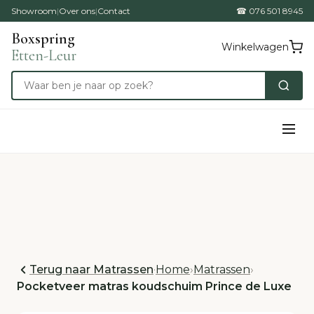
Showroom
|
Over ons
|
Contact
☎ 076 501 8945
Boxspring
Winkelwagen
Etten-Leur
Terug naar Matrassen
·
Home
›
Matrassen
›
Pocketveer matras koudschuim Prince de Luxe