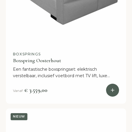
BOXSPRINGS
Boxspring Oosterhout
Een fantastische boxspringset: elektrisch
verstelbaar, inclusief voetbord met TV lift, luxe
hoofdbord en binnen 2 weken in huis. Bestel nu
online!
€ 3.559,00
Vanaf
NIEUW