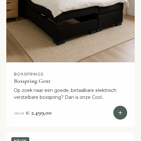
BOXSPRINGS
Boxspring Gent
Op zoek naar een goede, betaalbare elektrisch
verstelbare boxspring? Dan is onze Cool
boxspringset zeker iets voor jou. Altijd binnen 2
weken in huis!
€ 2.499,00
Vanaf
NIEUW