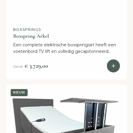
BOXSPRINGS
Boxspring Arkel
Een complete elektrische boxspringset heeft een
voetenbord TV lift en volledig gecapitonneerd
hoofdbord. Verkrijgbaar in 40 kleuren en binnen 2
weken in huis.
€ 3.729,00
Vanaf
NIEUW