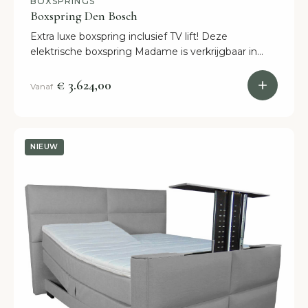
BOXSPRINGS
Boxspring Den Bosch
Extra luxe boxspring inclusief TV lift! Deze
elektrische boxspring Madame is verkrijgbaar in
diverse kleuren en alle afmetingen. Binnen 2
weken in huis.
€ 3.624,00
Vanaf
NIEUW