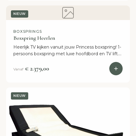
NIEUW
BOXSPRINGS
Boxspring Heerlen
Heerlijk TV kijken vanuit jouw Princess boxspring! 1-
persoons boxspring met luxe hoofdbord en TV lift.
Stel helemaal naar jouw wens samen.
€ 2.379,00
Vanaf
NIEUW