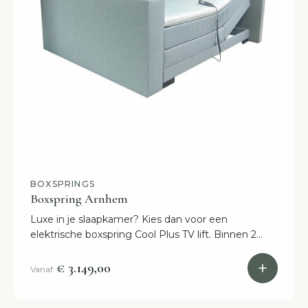
BOXSPRINGS
Boxspring Arnhem
Luxe in je slaapkamer? Kies dan voor een
elektrische boxspring Cool Plus TV lift. Binnen 2
weken heb je dit bed met TV lift in je slaapkamer
staan!
€ 3.149,00
Vanaf