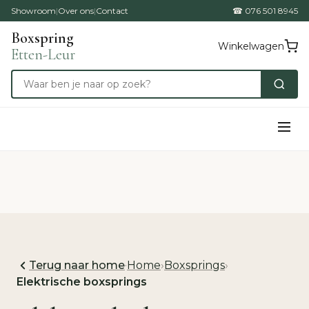
Showroom
|
Over ons
|
Contact
☎ 076 501 8945
Boxspring
Winkelwagen
Etten-Leur
Terug naar home
·
Home
›
Boxsprings
›
Elektrische boxsprings