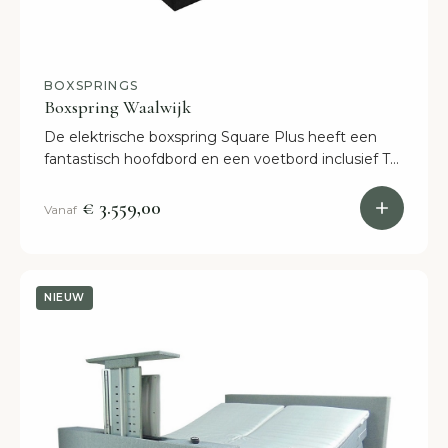
BOXSPRINGS
Boxspring Waalwijk
De elektrische boxspring Square Plus heeft een
fantastisch hoofdbord en een voetbord inclusief TV
lift! Breng luxe naar je slaapkamer, binnen twee
weken in huis.
€ 3.559,00
Vanaf
NIEUW