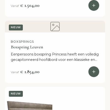
in huis!
€ 1.504,00
Vanaf
NIEUW
BOXSPRINGS
Boxspring Leuven
Eenpersoons boxspring Princess heeft een volledig
gecapitonneerd hoofdbord voor een klassieke en
landelijke uitstraling van je slaapkamer. Binnen 2
weken.
€ 1.854,00
Vanaf
NIEUW