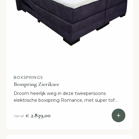
BOXSPRINGS
Boxspring Zierikzee
Droom heerlijk weg in deze tweepersoons
elektrische boxspring Romance, met super tof
hoofdbord! In alle afmetingen levering binnen 2
weken! Bestel nu online.
€ 2.839,00
Vanaf