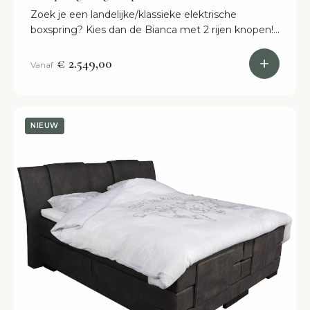
Zoek je een landelijke/klassieke elektrische
boxspring? Kies dan de Bianca met 2 rijen knopen!
Stel zelf samen of kom deze bekijken in onze
winkel in Breda.
€ 2.549,00
Vanaf
NIEUW