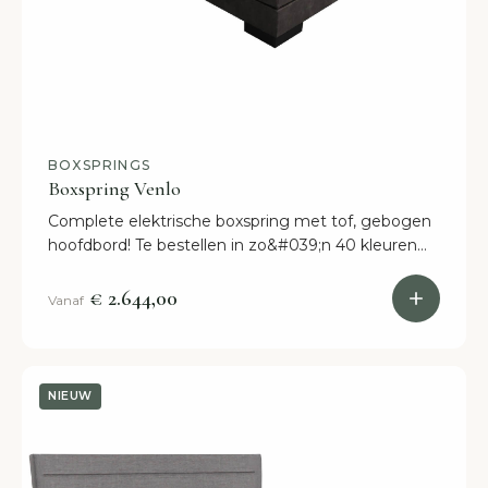
BOXSPRINGS
Boxspring Venlo
Complete elektrische boxspring met tof, gebogen
hoofdbord! Te bestellen in zo&#039;n 40 kleuren
en helemaal persoonlijk samen te stellen. Binnen 2
weken in huis!
€ 2.644,00
Vanaf
NIEUW