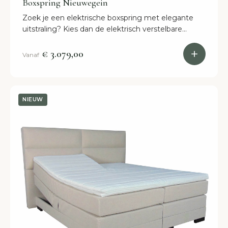
Boxspring Nieuwegein
Zoek je een elektrische boxspring met elegante
uitstraling? Kies dan de elektrisch verstelbare
boxspring Princess! Stel nu samen, geheel naar
jouw wensen.
€ 3.079,00
Vanaf
NIEUW