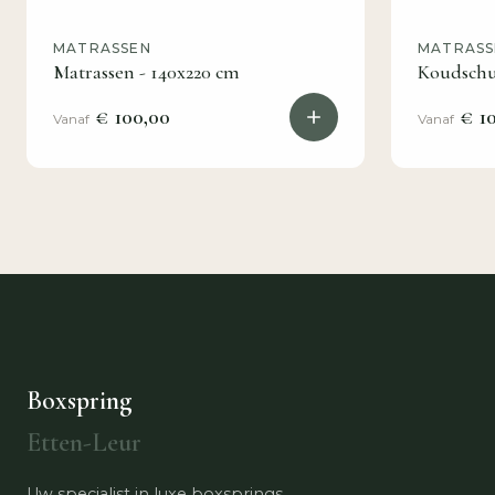
MATRASSEN
MATRASS
Matrassen - 140x220 cm
Koudschu
€ 100,00
€ 10
Vanaf
Vanaf
Boxspring
Etten-Leur
Uw specialist in luxe boxsprings,