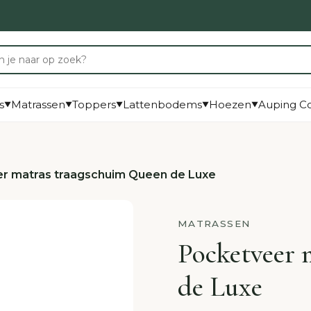
s
Matrassen
Toppers
Lattenbodems
Hoezen
Auping Co
▼
▼
▼
▼
▼
r matras traagschuim Queen de Luxe
MATRASSEN
Pocketveer 
de Luxe