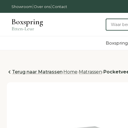
|
|
Showroom
Over ons
Contact
Boxspring
Etten-Leur
Boxspring
Terug naar Matrassen
·
Home
›
Matrassen
›
Pocketvee