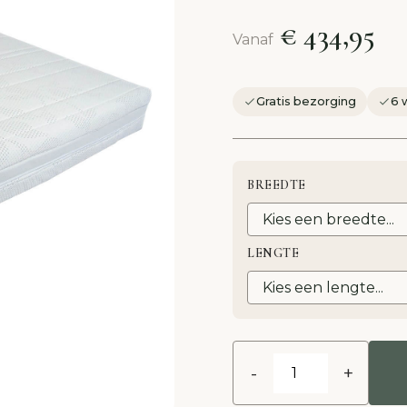
€ 434,95
Vanaf
Gratis bezorging
6 
BREEDTE
LENGTE
-
+