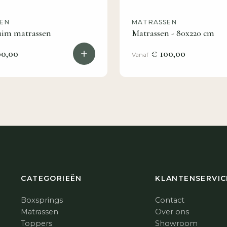
EN
MATRASSEN
im matrassen
Matrassen - 80x220 cm
0,00
€ 100,00
Vanaf
CATEGORIEËN
KLANTENSERVIC
Boxsprings
Contact
Matrassen
Over ons
Toppers
Showroom