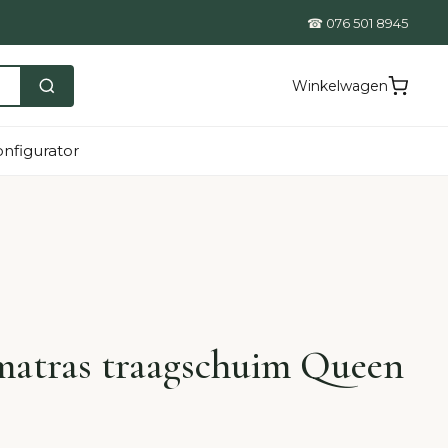
☎ 076 501 8945
Winkelwagen
nfigurator
matras traagschuim Queen