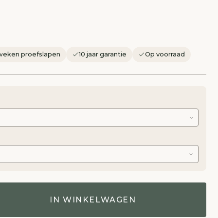
weken proefslapen
10 jaar garantie
Op voorraad
IN WINKELWAGEN