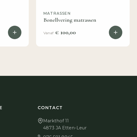
MATRASSEN
Bonellvering matrassen
€ 100,00
Vanaf
E
CONTACT
Markthof 11
4873 JA Etten-Leur