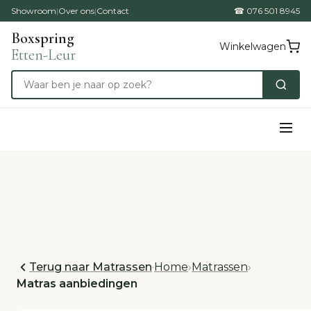
Showroom
|
Over ons
|
Contact
☎ 076 501 8945
Boxspring
Winkelwagen
Etten-Leur
Terug naar Matrassen
·
Home
›
Matrassen
›
Matras aanbiedingen