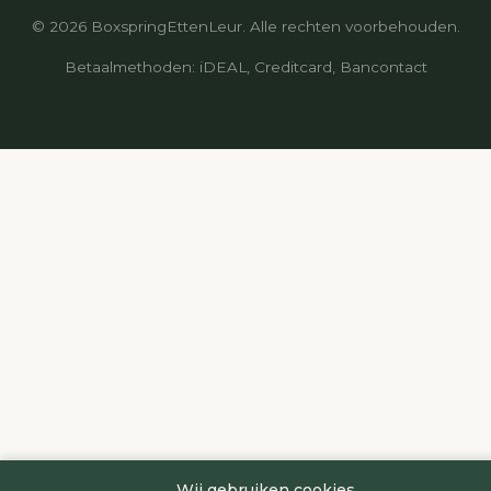
© 2026 BoxspringEttenLeur. Alle rechten voorbehouden.
Betaalmethoden: iDEAL, Creditcard, Bancontact
Wij gebruiken cookies