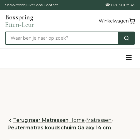
Showroom
|
Over ons
|
Contact
☎ 076 501 8945
Boxspring
Winkelwagen
Etten-Leur
Terug naar Matrassen
·
Home
›
Matrassen
›
Peutermatras koudschuim Galaxy 14 cm