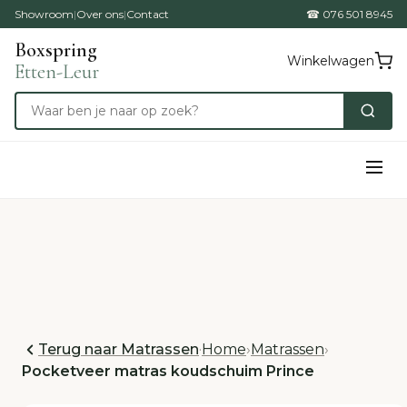
Showroom
|
Over ons
|
Contact
☎ 076 501 8945
Boxspring
Winkelwagen
Etten-Leur
Terug naar Matrassen
·
Home
›
Matrassen
›
Pocketveer matras koudschuim Prince