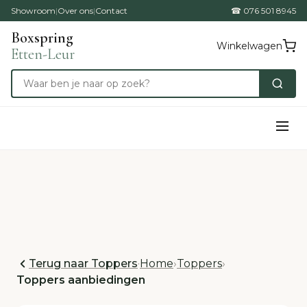
Showroom
|
Over ons
|
Contact
☎ 076 501 8945
Boxspring
Winkelwagen
Etten-Leur
Terug naar Toppers
·
Home
›
Toppers
›
Toppers aanbiedingen