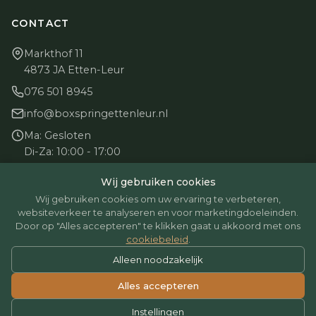
CONTACT
Markthof 11
4873 JA Etten-Leur
076 501 8945
info@boxspringettenleur.nl
Ma: Gesloten
Di-Za: 10:00 - 17:00
Zo: Gesloten
Wij gebruiken cookies
Wij gebruiken cookies om uw ervaring te verbeteren,
websiteverkeer te analyseren en voor marketingdoeleinden.
Door op "Alles accepteren" te klikken gaat u akkoord met ons
cookiebeleid
.
© 2026 BoxspringEttenLeur. Alle rechten voorbehouden.
Alleen noodzakelijk
Betaalmethoden: iDEAL, Creditcard, Bancontact
Alles accepteren
Instellingen