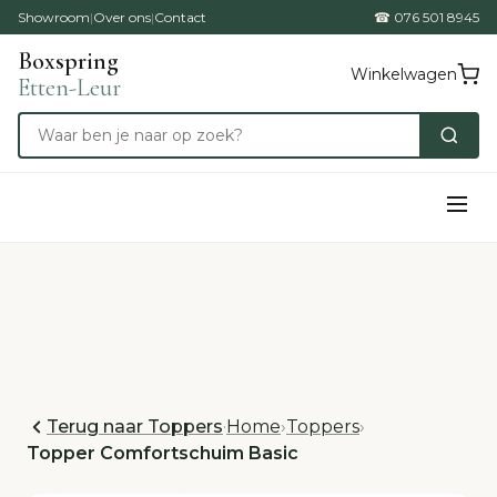
Showroom
|
Over ons
|
Contact
☎ 076 501 8945
Boxspring
Winkelwagen
Etten-Leur
Terug naar Toppers
·
Home
›
Toppers
›
Topper Comfortschuim Basic