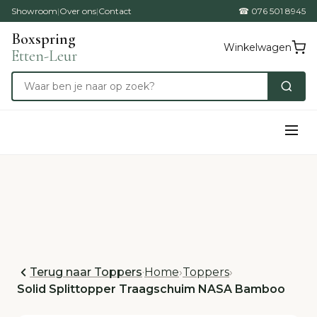
Showroom
|
Over ons
|
Contact
☎ 076 501 8945
Boxspring
Winkelwagen
Etten-Leur
Terug naar Toppers
·
Home
›
Toppers
›
Solid Splittopper Traagschuim NASA Bamboo