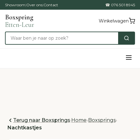
Showroom
|
Over ons
|
Contact
☎ 076 501 8945
Boxspring
Winkelwagen
Etten-Leur
Terug naar Boxsprings
·
Home
›
Boxsprings
›
Nachtkastjes