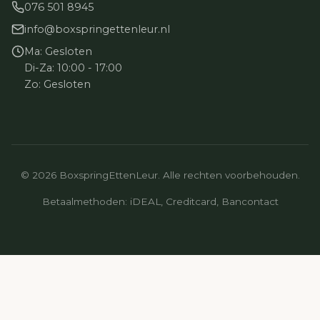
076 501 8945
info@boxspringettenleur.nl
Ma: Gesloten
Di-Za: 10:00 - 17:00
Zo: Gesloten
© 2026 BoxspringEttenLeur. Alle rechten voorbehouden.
Betaalmethoden: iDEAL, Creditcard, Bancontact