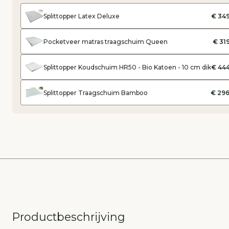
Splittopper Latex Deluxe
€ 349
Pocketveer matras traagschuim Queen
€ 31
Splittopper Koudschuim HR50 - Bio Katoen - 10 cm dik
€ 444
Splittopper Traagschuim Bamboo
€ 296
Productbeschrijving