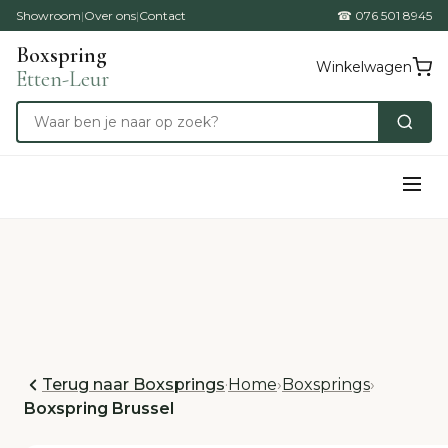
Showroom
|
Over ons
|
Contact
☎ 076 501 8945
Boxspring
Winkelwagen
Etten-Leur
Terug naar Boxsprings
·
Home
›
Boxsprings
›
Boxspring Brussel