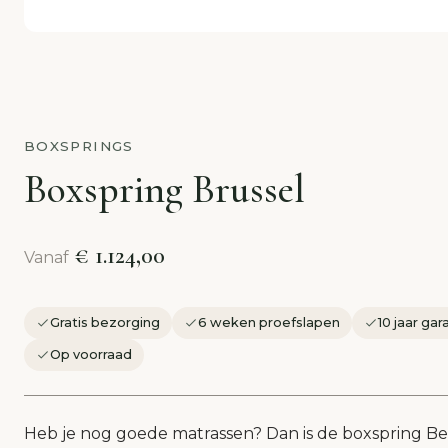
BOXSPRINGS
Boxspring Brussel
€ 1.124,00
Vanaf
Gratis bezorging
6 weken proefslapen
10 jaar gar
Op voorraad
Heb je nog goede matrassen? Dan is de boxspring B