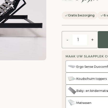
Gratis bezorging
6 
-
+
MAAK UW SLAAPPLEK 
Ergo Sense Duocomf
Koudschuim toppers
Baby- en kindermatr
Matrassen