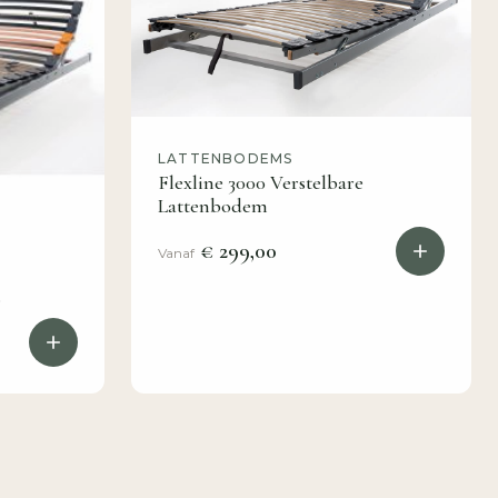
LATTENBODEMS
Flexline 3000 Verstelbare
Lattenbodem
€ 299,00
Vanaf
s