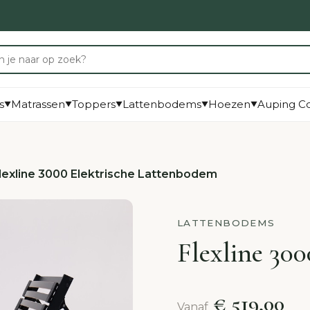
s
Matrassen
Toppers
Lattenbodems
Hoezen
Auping Co
▼
▼
▼
▼
▼
lexline 3000 Elektrische Lattenbodem
LATTENBODEMS
Flexline 30
€ 519,00
Vanaf