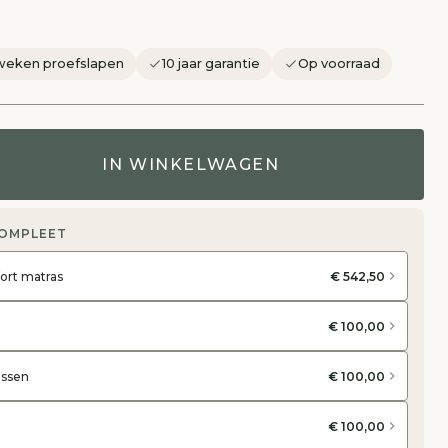
weken proefslapen
10 jaar garantie
Op voorraad
IN WINKELWAGEN
COMPLEET
ort matras
€ 542,50
€ 100,00
assen
€ 100,00
€ 100,00