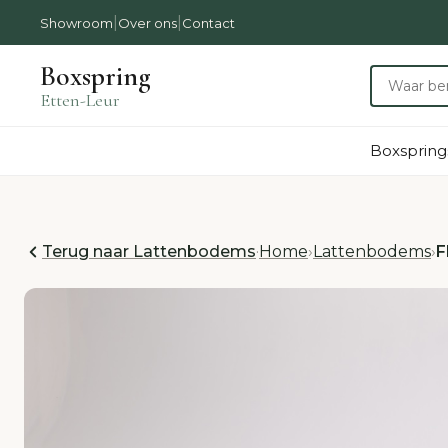
|
|
Showroom
Over ons
Contact
Boxspring
Etten-Leur
Boxspring
Terug naar Lattenbodems
·
Home
›
Lattenbodems
›
F