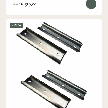
€ 519,00
Vanaf
NIEUW