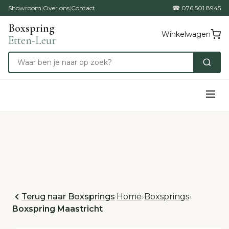
Showroom
|
Over ons
|
Contact
☎ 076 501 8945
Boxspring
Winkelwagen
Etten-Leur
Terug naar Boxsprings
·
Home
›
Boxsprings
›
Boxspring Maastricht