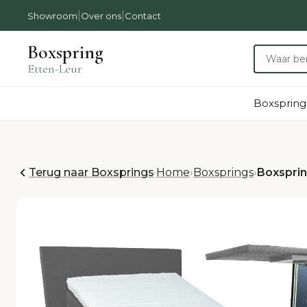
|
|
Showroom
Over ons
Contact
Boxspring
Etten-Leur
Boxspring
Terug naar Boxsprings
·
Home
›
Boxsprings
›
Boxspri