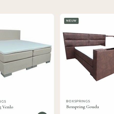
NIEUW
BOXSPRINGS
NGS
Boxspring Gouda
g Venlo