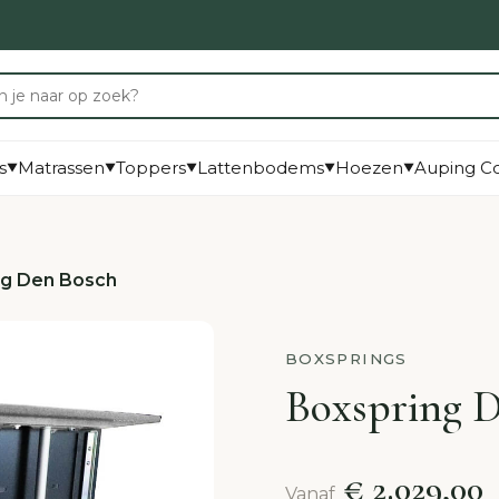
s
Matrassen
Toppers
Lattenbodems
Hoezen
Auping Co
▼
▼
▼
▼
▼
ng Den Bosch
BOXSPRINGS
Boxspring 
€ 2.029,00
Vanaf