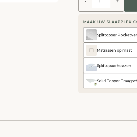
-
+
MAAK UW SLAAPPLEK 
Splittopper Pocketv
Matrassen op maat
Splittopperhoezen
Solid Topper Traag