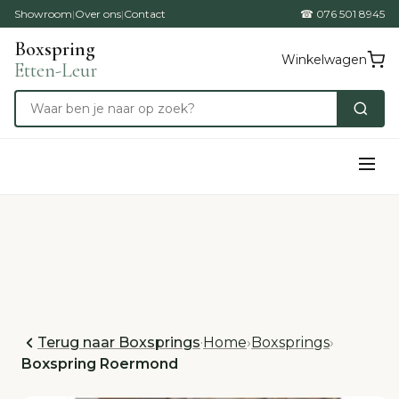
Showroom
|
Over ons
|
Contact
☎ 076 501 8945
Boxspring
Winkelwagen
Etten-Leur
Terug naar Boxsprings
·
Home
›
Boxsprings
›
Boxspring Roermond