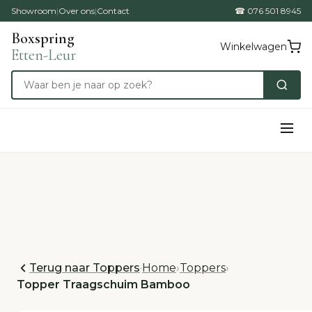
Showroom
|
Over ons
|
Contact
☎ 076 501 8945
Boxspring
Winkelwagen
Etten-Leur
Terug naar Toppers
·
Home
›
Toppers
›
Topper Traagschuim Bamboo