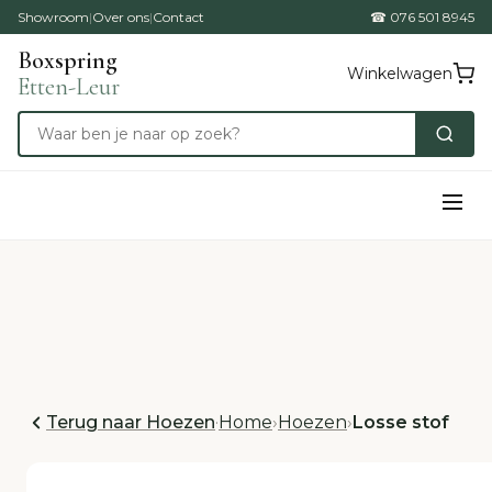
Showroom
|
Over ons
|
Contact
☎ 076 501 8945
Boxspring
Winkelwagen
Etten-Leur
Terug naar Hoezen
·
Home
›
Hoezen
›
Losse stof