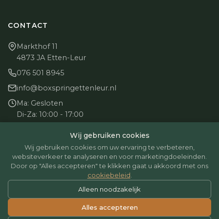
CONTACT
Markthof 11
4873 JA Etten-Leur
076 501 8945
info@boxspringettenleur.nl
Ma: Gesloten
Di-Za: 10:00 - 17:00
Zo: Gesloten
Wij gebruiken cookies
Wij gebruiken cookies om uw ervaring te verbeteren,
websiteverkeer te analyseren en voor marketingdoeleinden.
Door op "Alles accepteren" te klikken gaat u akkoord met ons
cookiebeleid
.
© 2026 BoxspringEttenLeur. Alle rechten voorbehouden.
Alleen noodzakelijk
Betaalmethoden: iDEAL, Creditcard, Bancontact
Alles accepteren