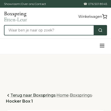
Showroom
|
Over ons
|
Contact
☎ 076 501 8945
Boxspring
Winkelwagen
Etten-Leur
Terug naar Boxsprings
·
Home
›
Boxsprings
›
Hocker Box 1