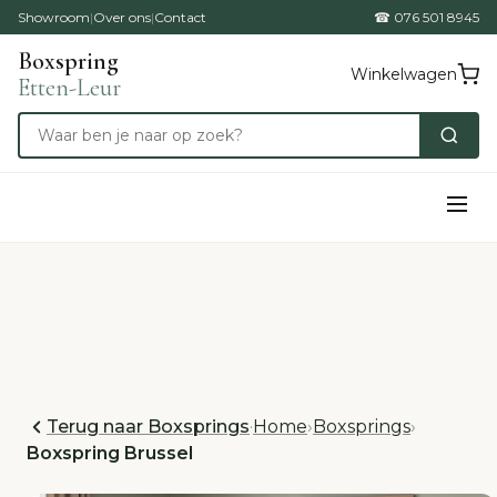
Showroom
|
Over ons
|
Contact
☎ 076 501 8945
Boxspring
Winkelwagen
Etten-Leur
Terug naar Boxsprings
·
Home
›
Boxsprings
›
Boxspring Brussel