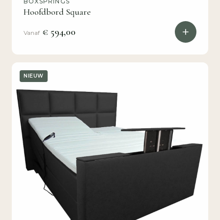
BOXSPRINGS
Hoofdbord Square
€ 594,00
Vanaf
NIEUW