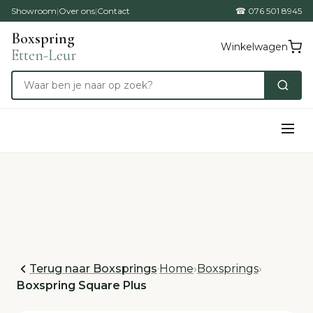
Showroom
|
Over ons
|
Contact
☎ 076 501 8945
Boxspring
Winkelwagen
Etten-Leur
Terug naar Boxsprings
·
Home
›
Boxsprings
›
Boxspring Square Plus