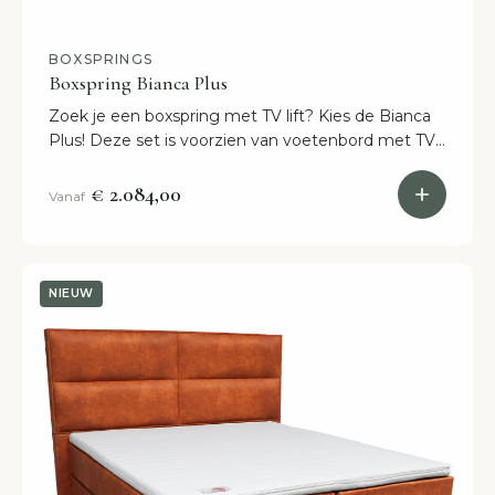
BOXSPRINGS
Boxspring Bianca Plus
Zoek je een boxspring met TV lift? Kies de Bianca
Plus! Deze set is voorzien van voetenbord met TV
lift en een luxe hoofdbord. Binnen twee weken in
huis!
€ 2.084,00
Vanaf
NIEUW