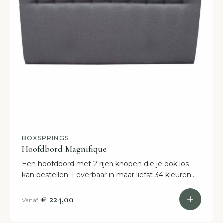
BOXSPRINGS
Hoofdbord Magnifique
Een hoofdbord met 2 rijen knopen die je ook los
kan bestellen. Leverbaar in maar liefst 34 kleuren
en 6 soorten stof. Dit hoofdbord is ook te bestellen
in combinatie met een boxspring.
€ 224,00
Vanaf