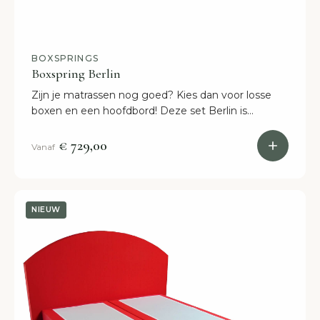
BOXSPRINGS
Boxspring Berlin
Zijn je matrassen nog goed? Kies dan voor losse
boxen en een hoofdbord! Deze set Berlin is
namelijk geschikt voor elk matras en past met zijn
rechte design in elk interieur. Binnen 2 weken in
€ 729,00
Vanaf
huis.
NIEUW