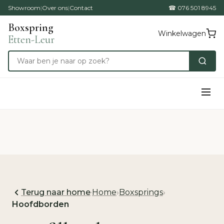
Showroom
|
Over ons
|
Contact
☎ 076 501 8945
Boxspring
Winkelwagen
Etten-Leur
Terug naar home
·
Home
›
Boxsprings
›
Hoofdborden