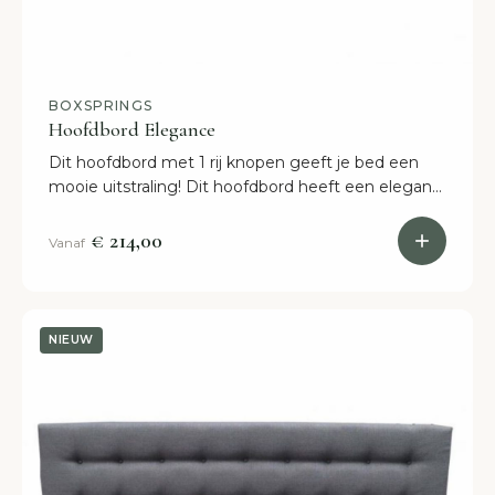
BOXSPRINGS
Hoofdbord Elegance
Dit hoofdbord met 1 rij knopen geeft je bed een
mooie uitstraling! Dit hoofdbord heeft een elegant
design, waardoor het geschikt is voor vrijwel elke
interieur.
€ 214,00
Vanaf
NIEUW