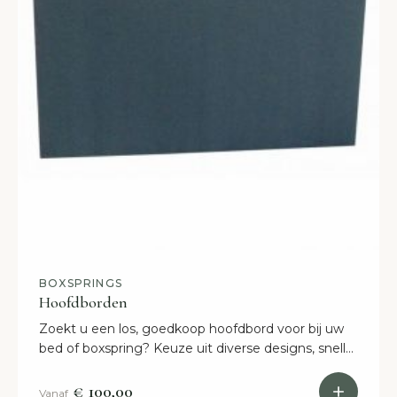
BOXSPRINGS
Hoofdborden
Zoekt u een los, goedkoop hoofdbord voor bij uw
bed of boxspring? Keuze uit diverse designs, snelle
levering. Bestel online of kom naar onze showroom
in Etten-Leur!
€ 100,00
Vanaf