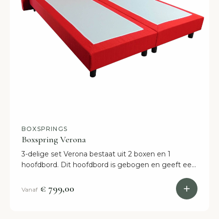
BOXSPRINGS
Boxspring Verona
3-delige set Verona bestaat uit 2 boxen en 1
hoofdbord. Dit hoofdbord is gebogen en geeft een
mooie uitstraling! Bestellen = binnen 2 weken in
huis!
€ 799,00
Vanaf