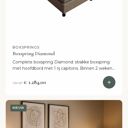
BOXSPRINGS
Boxspring Diamond
Complete boxspring Diamond: strakke boxspring
met hoofdbord met 1 rij capitons. Binnen 2 weken
in huis. Leverbaar in diverse kleuren en alle
afmetingen.
€ 1.284,00
Vanaf
NIEUW