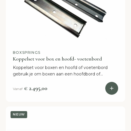
BOXSPRINGS
Koppelset voor box en hoofd- voetenbord
Koppelset voor boxen en hoofd of voetenbord
gebruik je om boxen aan een hoofdbord of
voetenbord te verbinden. Altijd uit voorraad
leverbaar.
€ 2.495,00
Vanaf
NIEUW