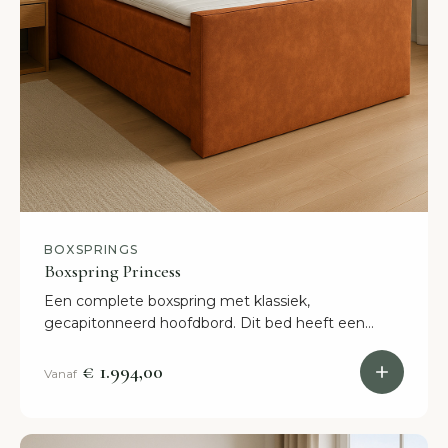
BOXSPRINGS
Boxspring Princess
Een complete boxspring met klassiek,
gecapitonneerd hoofdbord. Dit bed heeft een
super uitstraling en staat binnen 2 weken in jouw
slaapkamer!
€ 1.994,00
Vanaf