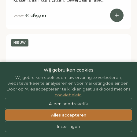
kussens aan kunt zitten. Leverbaar in alle
afmetingen en kleuren. Binnen 2 weken in huis.
Bestel online of kom naar onze winkel.
€ 289,00
Vanaf
NIEUW
Wij gebruiken cookies
Wij gebruiken cookies om uw ervaring te verbeteren,
websiteverkeer te analyseren en voor marketingdoeleinden.
Door op "Alles accepteren" te klikken gaat u akkoord met ons
cookiebeleid
.
Alleen noodzakelijk
Alles accepteren
Instellingen