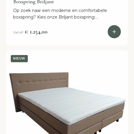
Boxspring Briljant
Op zoek naar een moderne en comfortabele
boxspring? Kies onze Briljant boxspring:
comfortabele boxspring met mee gestoffeerd
hoofdbord voor een scherpe prijs. Bestel nu online!
€ 1.254,00
Vanaf
NIEUW