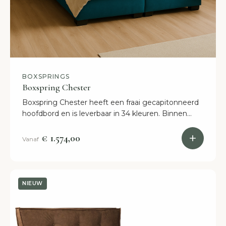
BOXSPRINGS
Boxspring Chester
Boxspring Chester heeft een fraai gecapitonneerd
hoofdbord en is leverbaar in 34 kleuren. Binnen
twee weken staat deze boxspring in jouw
slaapkamer!
€ 1.574,00
Vanaf
NIEUW