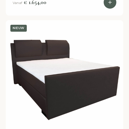
bestellen.
€ 1.654,00
Vanaf
NIEUW