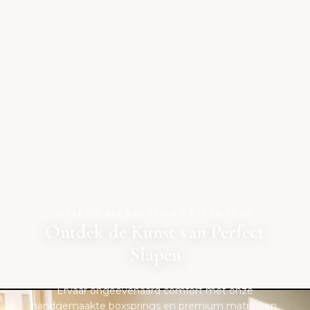
WELKOM BIJ BOXSPRING ETTEN-LEUR
Ontdek de Kunst van Perfect
Slapen
Ervaar ongeëvenaard comfort met onze
handgemaakte boxsprings en premium matrassen.