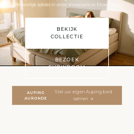
Persoonlijk advies in onze showroom in Etten-Leur.
BEKIJK
COLLECTIE
BEZOEK
SHOWROOM
Stel uw eigen Auping bed
AUPING
AURONDE
samen →