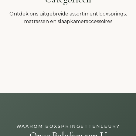
Ontdek ons uitgebreide assortiment boxsprings,
Boxsprings
matrassen en slaapkameraccessoires
Matrassen
Toppers
134 producten
Lattenbodems
43 producten
Hoezen
48 producten
18 producten
24 producten
WAAROM BOXSPRINGETTENLEUR?
Onze Beloftes aan U