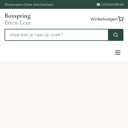
Showroom
|
Over ons
|
Contact
☎ 076 501 8945
Boxspring
Winkelwagen
Etten-Leur